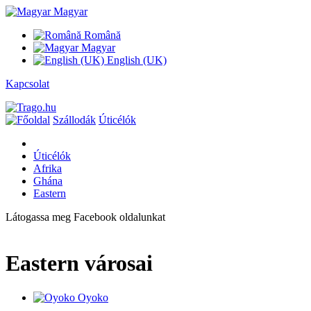
Magyar
Română
Magyar
English (UK)
Kapcsolat
Szállodák
Úticélók
Úticélók
Afrika
Ghána
Eastern
Látogassa meg Facebook oldalunkat
Eastern városai
Oyoko