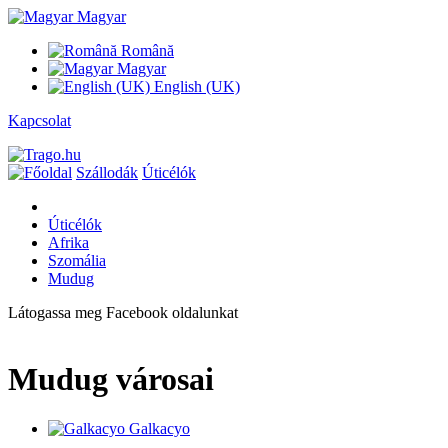
Magyar
Română
Magyar
English (UK)
Kapcsolat
Szállodák
Úticélók
Úticélók
Afrika
Szomália
Mudug
Látogassa meg Facebook oldalunkat
Mudug városai
Galkacyo