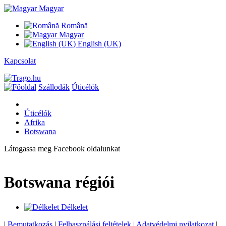
Magyar
Română
Magyar
English (UK)
Kapcsolat
Szállodák
Úticélók
Úticélók
Afrika
Botswana
Látogassa meg Facebook oldalunkat
Botswana régiói
Délkelet
|
Bemutatkozás
|
Felhasználási feltételek
|
Adatvédelmi nyilatkozat
|